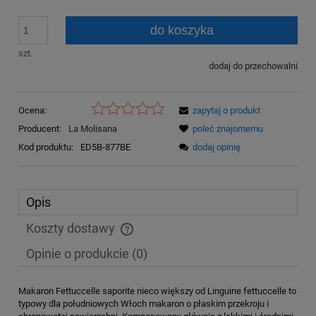
do koszyka
szt.
dodaj do przechowalni
Ocena:
zapytaj o produkt
Producent:
La Molisana
poleć znajomemu
Kod produktu:
ED5B-877BE
dodaj opinię
Opis
Koszty dostawy
Cena nie zawiera ewentualnych kosztów płatności
Opinie o produkcie (0)
Makaron Fettuccelle saporite nieco większy od Linguine fettuccelle to
typowy dla południowych Włoch makaron o płaskim przekroju i