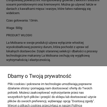
chropowatej powierzchni. Komponowany głównie z lekkimi i średnimi
sosami pomidorowymi oraz kremowymi. Można go używać także w
daniach z kawałkami mięsa i warzyw, które łatwo nabierają się
widelcem.
Czas gotowania: 13min.
Waga: 500g
PRODUKT WŁOSKI
La Molisana w swoje produkcji używa wyłącznie włoskiej
wysokobiałkowej pszenicy durum, która pochodzi z upraw od
lokalnych dostawców. Dzięki starannej selekcji i dbałości o procesy
technologiczne makarony La Molisana cechują się wyjątkową
wytrzymałością i elastycznością.
Dbamy o Twoją prywatność
Pliki cookies i pokrewne im technologie umożliwiają poprawne
działanie strony i pomagają nam dostosować ofertę do Twoich
O nas
potrzeb. Możesz zaakceptować wykorzystanie przez nas
wszystkich tych plików i przejść do sklepu lub dostosować użycie
Pomoc
plików do swoich preferencji, wybierając opcję "Dostosuj zgody".
Więcej o plikach cookies przeczytasz w naszej Polityce