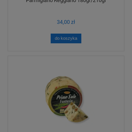
Parmigiano Reggiano 180gr/210gr
34,00 zł
do koszyka