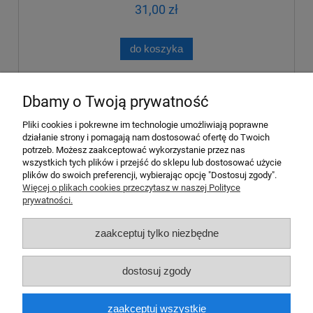
31,00 zł
do koszyka
Dbamy o Twoją prywatność
Pliki cookies i pokrewne im technologie umożliwiają poprawne
działanie strony i pomagają nam dostosować ofertę do Twoich
O nas
potrzeb. Możesz zaakceptować wykorzystanie przez nas
wszystkich tych plików i przejść do sklepu lub dostosować użycie
Pomoc
plików do swoich preferencji, wybierając opcję "Dostosuj zgody".
Więcej o plikach cookies przeczytasz w naszej Polityce
prywatności.
Moje konto
zaakceptuj tylko niezbędne
Płatności i dostawa
dostosuj zgody
Informacje
zaakceptuj wszystkie