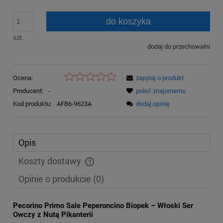
do koszyka
szt.
dodaj do przechowalni
Ocena:
zapytaj o produkt
Producent:
-
poleć znajomemu
Kod produktu:
AFB6-9623A
dodaj opinię
Opis
Koszty dostawy
Cena nie zawiera ewentualnych kosztów płatności
Opinie o produkcie (0)
Pecorino Primo Sale Peperoncino Biopek – Włoski Ser
Owczy z Nutą Pikanterii