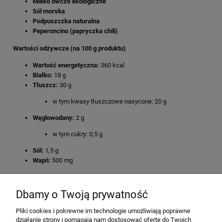
Mleko owcze ekologiczne
Sól morska
Podpuszczka naturalna
Peperoncino (papryczka chili)
Wartości odżywcze (na 100 g produktu)
Wartość energetyczna:
360 kcal
Białko:
18 g
Tłuszcz:
30 g
w tym kwasy tłuszczowe nasycone: 20 g
Węglowodany:
2 g
w tym cukry: 0,5 g
Sól:
1,5 g
Wapń:
500 mg
Dbamy o Twoją prywatność
Pliki cookies i pokrewne im technologie umożliwiają poprawne
działanie strony i pomagają nam dostosować ofertę do Twoich
O nas