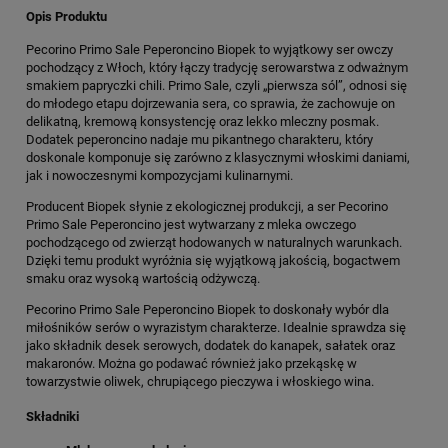
Opis Produktu
Pecorino Primo Sale Peperoncino Biopek to wyjątkowy ser owczy
pochodzący z Włoch, który łączy tradycję serowarstwa z odważnym
smakiem papryczki chili. Primo Sale, czyli „pierwsza sól”, odnosi się
do młodego etapu dojrzewania sera, co sprawia, że zachowuje on
delikatną, kremową konsystencję oraz lekko mleczny posmak.
Dodatek peperoncino nadaje mu pikantnego charakteru, który
doskonale komponuje się zarówno z klasycznymi włoskimi daniami,
jak i nowoczesnymi kompozycjami kulinarnymi.
Producent Biopek słynie z ekologicznej produkcji, a ser Pecorino
Primo Sale Peperoncino jest wytwarzany z mleka owczego
pochodzącego od zwierząt hodowanych w naturalnych warunkach.
Dzięki temu produkt wyróżnia się wyjątkową jakością, bogactwem
smaku oraz wysoką wartością odżywczą.
Pecorino Primo Sale Peperoncino Biopek to doskonały wybór dla
miłośników serów o wyrazistym charakterze. Idealnie sprawdza się
jako składnik desek serowych, dodatek do kanapek, sałatek oraz
makaronów. Można go podawać również jako przekąskę w
towarzystwie oliwek, chrupiącego pieczywa i włoskiego wina.
Składniki