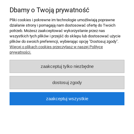
Dbamy o Twoją prywatność
Pliki cookies i pokrewne im technologie umożliwiają poprawne
działanie strony i pomagają nam dostosować ofertę do Twoich
O nas
potrzeb. Możesz zaakceptować wykorzystanie przez nas
wszystkich tych plików i przejść do sklepu lub dostosować użycie
Pomoc
plików do swoich preferencji, wybierając opcję "Dostosuj zgody".
Więcej o plikach cookies przeczytasz w naszej Polityce
prywatności.
Moje konto
zaakceptuj tylko niezbędne
Płatności i dostawa
dostosuj zgody
Informacje
zaakceptuj wszystkie
Znajdziesz nas na:
pokaż pełną wersję strony
Sklep internetowy Shoper Premium