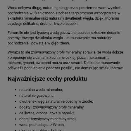
Woda odbywa długą, naturalną drogę przez podziemne warstwy skał
pochodzenia wulkanicznego. Podczas tego procesu wzbogaca się w
składniki mineralne oraz naturalny dwutlenek węgla, dzięki któremu
uzyskuje delikatne, drobne i trwałe bąbelki.
Ferrarelle nie jest typową wodą gazowaną poprzez sztuczne dodanie
przemysłowego dwutlenku węgla. Jej musowanie ma naturalne
pochodzenie i powstaje w głębi ziemi.
Wyrazisty, ale zrównoważony profil mineralny sprawia, że woda dobrze
komponuje się z daniami kuchni włoskiej, pizzą, makaronami,
mięsem, rybami, owocami morza oraz serami. Delikatne musowanie
odświeża podniebienie podczas posiłku, nie dominując smaku potraw.
Najważniejsze cechy produktu
naturalna woda mineralna;
naturalnie gazowana;
dwutlenek węgla naturalnie obecny w źródle;
bogaty i zrównoważony profil mineralny;
delikatne, drobne i trwałe bąbelki;
charakterystyczny mineralny smak;
woda pochodząca z Włoch;
elegancka szklana butelka;