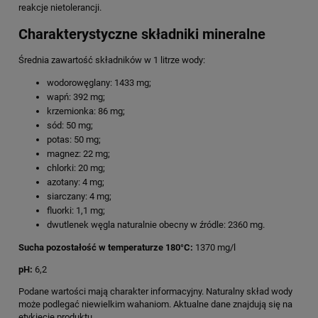
reakcje nietolerancji.
Charakterystyczne składniki mineralne
Średnia zawartość składników w 1 litrze wody:
wodorowęglany: 1433 mg;
wapń: 392 mg;
krzemionka: 86 mg;
sód: 50 mg;
potas: 50 mg;
magnez: 22 mg;
chlorki: 20 mg;
azotany: 4 mg;
siarczany: 4 mg;
fluorki: 1,1 mg;
dwutlenek węgla naturalnie obecny w źródle: 2360 mg.
Sucha pozostałość w temperaturze 180°C:
1370 mg/l
pH:
6,2
Podane wartości mają charakter informacyjny. Naturalny skład wody
może podlegać niewielkim wahaniom. Aktualne dane znajdują się na
etykiecie produktu.