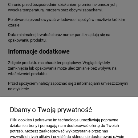
Chronić przed bezpośrednim działaniem promieni słonecznych,
wysoką temperaturą, mrozem oraz obcymi zapachami.
Po otwarciu przechowywać w lodówce i spożyć w możliwie krótkim
czasie.
Data minimalnej trwałości oraz numer partii znajdują się na
opakowaniu produktu.
Informacje dodatkowe
Zdjęcie produktu ma charakter poglądowy. Wygląd etykiety,
zamknięcia lub opakowania może ulec zmianie bez wpływu na
właściwości produktu.
Przed spożyciem należy zapoznać się z informacjami umieszczonymi
na etykiecie.
Dbamy o Twoją prywatność
Pliki cookies i pokrewne im technologie umożliwiają poprawne
działanie strony i pomagają nam dostosować ofertę do Twoich
O nas
potrzeb. Możesz zaakceptować wykorzystanie przez nas
wszystkich tych plików i przejść do sklepu lub dostosować użycie