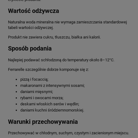
Wartość odżywcza
Naturalna woda mineralna nie wymaga zamieszczania standardowej
tabeli wartości odżywczej.
Produkt nie zawiera cukru, tłuszczu, białka ani kalorii.
Sposób podania
Najlepiej podawać schłodzoną do temperatury około 8–12°C.
Ferrarelle szczególnie dobrze komponuje się z:
pizzą i focaccią;
makaronami z intensywnymi sosami;
daniami mięsnymi;
rybami i owocami morza;
deskami włoskich serów i wędlin;
daniami kuchni śródziemnomorskiej.
Warunki przechowywania
Przechowywać w chłodnym, suchym, czystym i zacienionym miejscu.