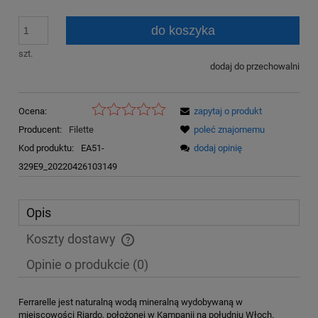
do koszyka
szt.
dodaj do przechowalni
Ocena:
zapytaj o produkt
Producent:
Filette
poleć znajomemu
Kod produktu:
EA51-
dodaj opinię
329E9_20220426103149
Opis
Koszty dostawy
Cena nie zawiera ewentualnych kosztów płatności
Opinie o produkcie (0)
Ferrarelle jest naturalną wodą mineralną wydobywaną w
miejscowości Riardo, położonej w Kampanii na południu Włoch.